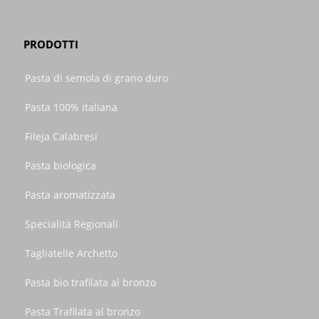
PRODOTTI
Pasta di semola di grano duro
Pasta 100% italiana
Fileja Calabresi
Pasta biologica
Pasta aromatizzata
Specialità Regionali
Tagliatelle Archetto
Pasta bio trafilata al bronzo
Pasta Trafilata al bronzo