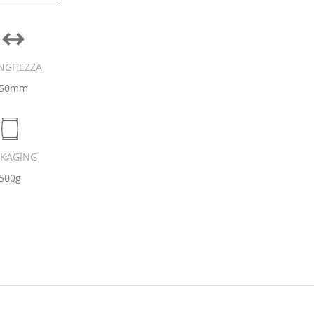
NGHEZZA
50mm
CKAGING
500g