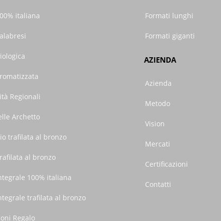
00% italiana
Formati lunghi
Calabresi
Formati giganti
iologica
AZIENDA
aromatizzata
Azienda
ità Regionali
Metodo
elle Archetto
Vision
io trafilata al bronzo
Mercati
rafilata al bronzo
Certificazioni
ntegrale 100% italiana
Contatti
ntegrale trafilata al bronzo
ioni Regalo