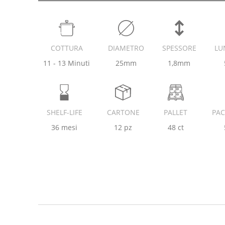
COTTURA
DIAMETRO
SPESSORE
LU
11 - 13 Minuti
25mm
1,8mm
SHELF-LIFE
CARTONE
PALLET
PA
36 mesi
12 pz
48 ct