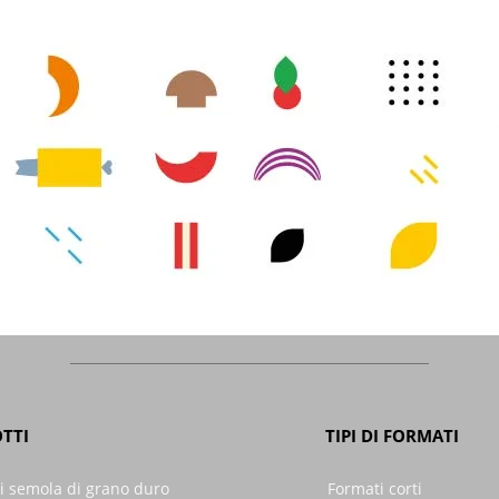
TTI
TIPI DI FORMATI
i semola di grano duro
Formati corti