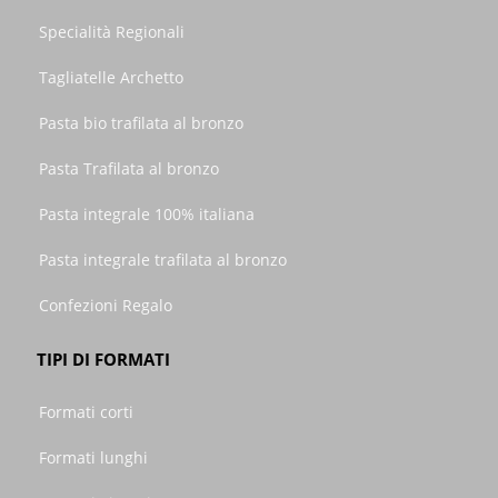
Specialità Regionali
Tagliatelle Archetto
Pasta bio trafilata al bronzo
Pasta Trafilata al bronzo
Pasta integrale 100% italiana
Pasta integrale trafilata al bronzo
Confezioni Regalo
TIPI DI FORMATI
Formati corti
Formati lunghi