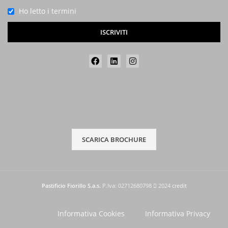
Ho letto i
termini
ISCRIVITI
SCARICA BROCHURE
Pastificio Fiorillo S.a.s.
P.Iva: 02712680798
2024
credit
Informativa Cookies
Informativa Privacy