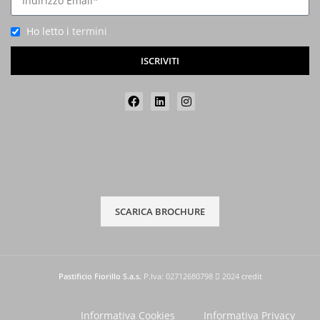
Ho letto i
termini
ISCRIVITI
SCARICA BROCHURE
Pastificio Fiorillo S.a.s.
P.Iva: 02712680798
2024
credit
Informativa Cookies
Informativa Privacy