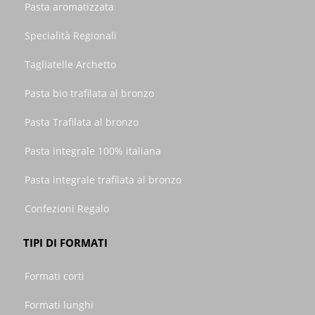
Pasta aromatizzata
Specialità Regionali
Tagliatelle Archetto
Pasta bio trafilata al bronzo
Pasta Trafilata al bronzo
Pasta integrale 100% italiana
Pasta integrale trafilata al bronzo
Confezioni Regalo
TIPI DI FORMATI
Formati corti
Formati lunghi